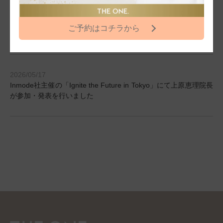
2026/05/29
第114回日本美容外科学会に上原恵理院長が参加・発表を行いま
ご予約はコチラから
した
2026/05/17
Inmode社主催の「Ignite the Future in Tokyo」にて上原恵理院長
が参加・発表を行いました